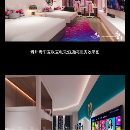
贵州贵阳麦欧麦电竞酒店闺蜜房效果图