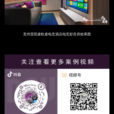
贵州贵阳麦欧麦电竞酒店电竞影音房效果图