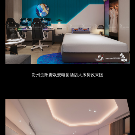
贵州贵阳麦欧麦电竞酒店大床房效果图