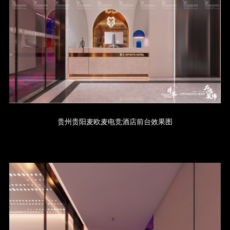
贵州贵阳麦欧麦电竞酒店前台效果图